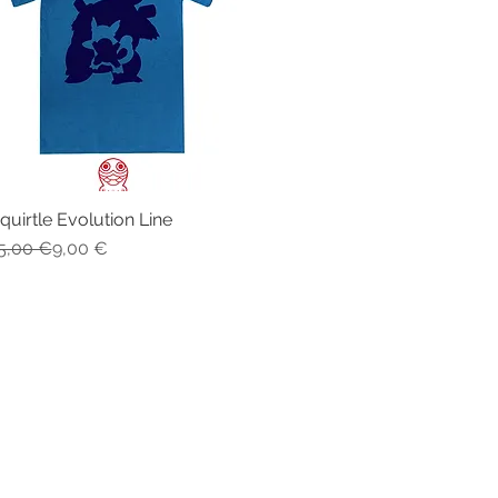
quirtle Evolution Line
Vista rapida
rezzo regolare
rezzo scontato
5,00 €
9,00 €