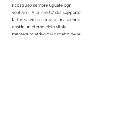
ricostruito sempre uguale ogni 
vent'anni. Alla 'morte' del supporto, 
la forma viene ricreata, rinascendo 
così in un eterno ciclo vitale 
mantenuto attivo dal rispetto delle 
tradizioni.
Tra gli origami più diffusi c'è la gru, 
simbolo di immortalità. La leggenda 
vuole vuole che chiunque pieghi 
mille gru vedrà i propri desideri 
esauditi. Realizzare per sé o 
regalare mille gru, è diventata 
quindi una pratica molto diffusa in 
Giappone