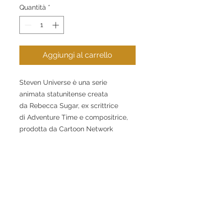
Quantità
*
Aggiungi al carrello
Steven Universe è una serie
animata statunitense creata
da Rebecca Sugar, ex scrittrice
di Adventure Time e compositrice,
prodotta da Cartoon Network
Studios. È andata in onda per la
prima volta negli Stati Uniti il 4
novembre 2013 su Cartoon Network.
Il protagonista è il quattordicenne
Steven Quarze Universe, metà
umano e metà gemma. Insieme alle